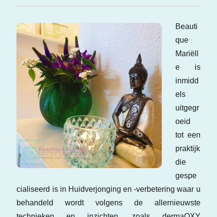
Beauti
que
Mariëll
e is
inmidd
els
uitgegr
oeid
tot een
praktijk
die
gespe
cialiseerd is in Huidverjonging en -verbetering waar u
behandeld wordt volgens de allernieuwste
technieken en inzichten, zoals dermaOXY