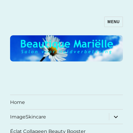
MENU
Beautique Mariëlle
Home
submenu
ImageSkincare
uitvouwe
Éclat Collageen Beauty Booster