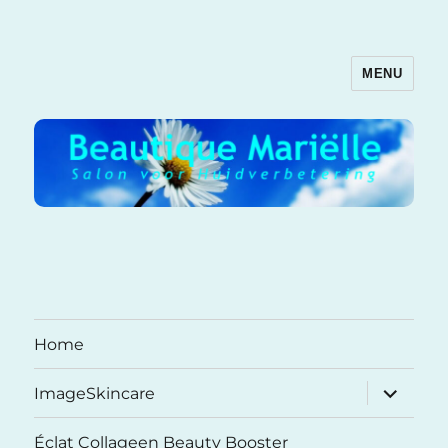
MENU
Beautique Mariëlle
Home
submenu
ImageSkincare
uitvouwe
Éclat Collageen Beauty Booster