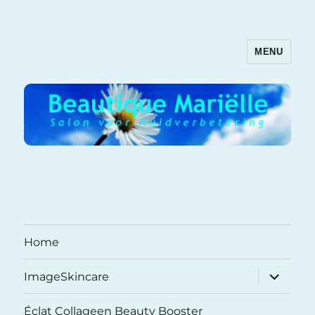
MENU
Beautique Mariëlle
Home
submenu
ImageSkincare
uitvouwe
Éclat Collageen Beauty Booster