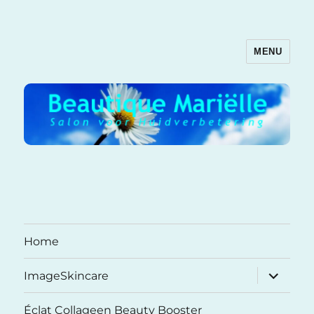
MENU
Beautique Mariëlle
Home
submenu
ImageSkincare
uitvouwe
Éclat Collageen Beauty Booster