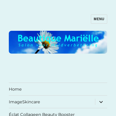
MENU
Beautique Mariëlle
Home
submenu
ImageSkincare
uitvouwe
Éclat Collageen Beauty Booster