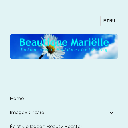
MENU
Beautique Mariëlle
Home
submenu
ImageSkincare
uitvouwe
Éclat Collageen Beauty Booster